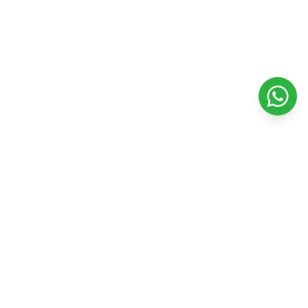
Veterinaria Petshopping
Todo para el bienestar y felicidad de tu mascota. Productos
de calidad y servicios profesionales.
Seguinos en nuestras redes