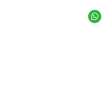
Veterinaria Petshopping
Todo para el bienestar y felicidad de tu mascota. Productos
de calidad y servicios profesionales.
Seguinos en nuestras redes
Facebook
Instagram