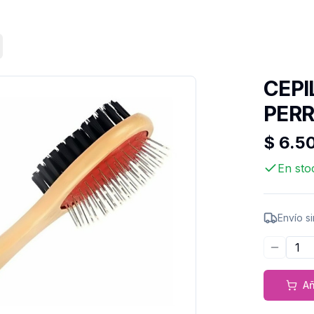
CEPI
PERR
$ 6.5
En sto
Envío s
Disminu
Añ