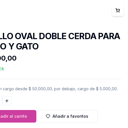
LLO OVAL DOBLE CERDA PARA
O Y GATO
00,00
ck
in cargo desde
$ 50.000,00
; por debajo, cargo de
$ 5.000,00
.
ir cantidad
Aumentar cantidad
adir al carrito
Añadir a favoritos