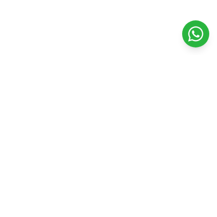
Veterinaria Petshopping
Todo para el bienestar y felicidad de tu mascota. Productos
de calidad y servicios profesionales.
Seguinos en nuestras redes
Facebook
Instagram