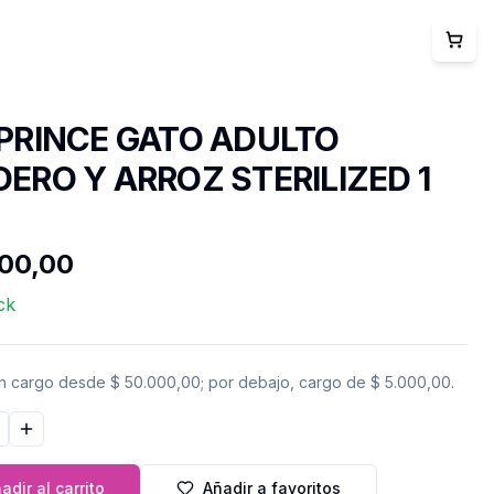
PRINCE GATO ADULTO
ERO Y ARROZ STERILIZED 1
000,00
ck
in cargo desde
$ 50.000,00
; por debajo, cargo de
$ 5.000,00
.
ir cantidad
Aumentar cantidad
adir al carrito
Añadir a favoritos