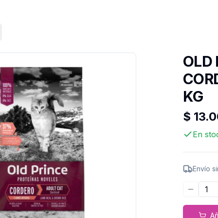
OLD 
CORD
KG
$ 13.
En sto
Envío s
Disminu
Añ