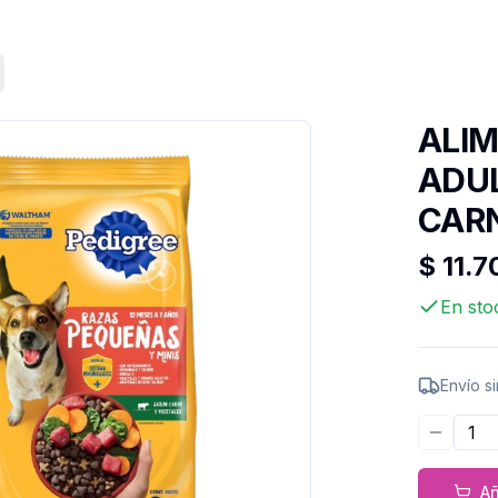
ALIM
ADUL
CARN
$ 11.
En sto
Envío s
Disminu
Añ