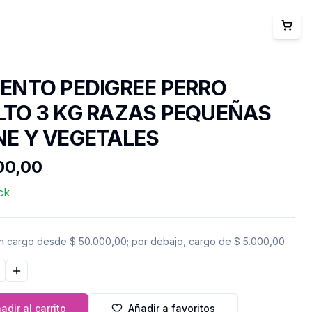
ENTO PEDIGREE PERRO
TO 3 KG RAZAS PEQUEÑAS
E Y VEGETALES
700,00
ck
in cargo desde
$ 50.000,00
; por debajo, cargo de
$ 5.000,00
.
ir cantidad
Aumentar cantidad
adir al carrito
Añadir a favoritos