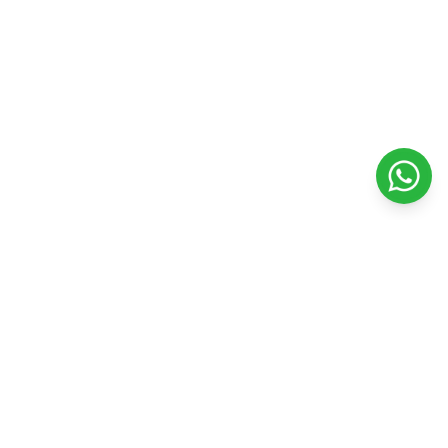
Veterinaria Petshopping
Todo para el bienestar y felicidad de tu mascota. Productos
de calidad y servicios profesionales.
Seguinos en nuestras redes