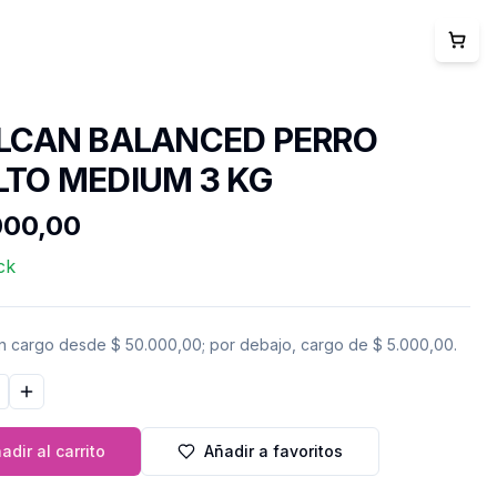
LCAN BALANCED PERRO
TO MEDIUM 3 KG
000,00
ck
in cargo desde
$ 50.000,00
; por debajo, cargo de
$ 5.000,00
.
ir cantidad
Aumentar cantidad
adir al carrito
Añadir a favoritos