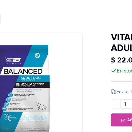
VITA
ADUL
$ 22.
En sto
Envío s
Disminu
Añ