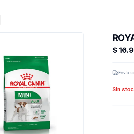
ROYA
$ 16.
Envío s
Sin stoc