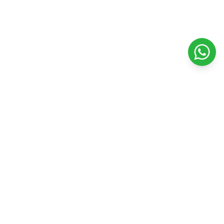
Veterinaria Petshopping
Todo para el bienestar y felicidad de tu mascota. Productos
de calidad y servicios profesionales.
Seguinos en nuestras redes
Facebook
Instagram