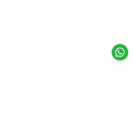
Veterinaria Petshopping
Todo para el bienestar y felicidad de tu mascota. Productos
de calidad y servicios profesionales.
Seguinos en nuestras redes