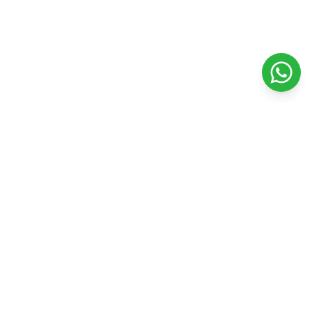
Veterinaria Petshopping
Todo para el bienestar y felicidad de tu mascota. Productos
de calidad y servicios profesionales.
Seguinos en nuestras redes
Facebook
Instagram