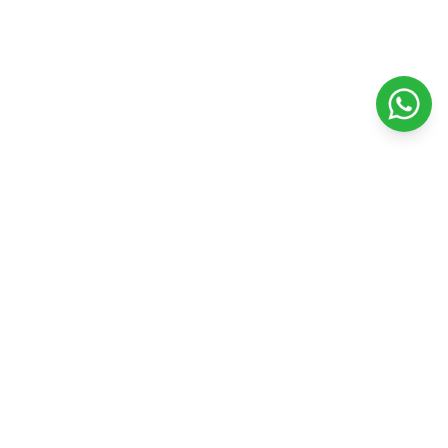
Veterinaria Petshopping
Todo para el bienestar y felicidad de tu mascota. Productos
de calidad y servicios profesionales.
Seguinos en nuestras redes
Facebook
Instagram