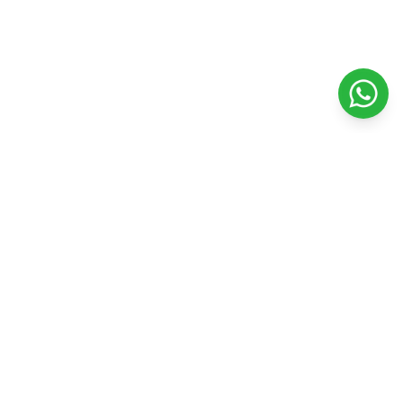
Veterinaria Petshopping
Todo para el bienestar y felicidad de tu mascota. Productos
de calidad y servicios profesionales.
Seguinos en nuestras redes
Facebook
Instagram