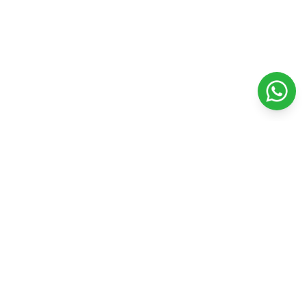
Veterinaria Petshopping
Todo para el bienestar y felicidad de tu mascota. Productos
de calidad y servicios profesionales.
Seguinos en nuestras redes