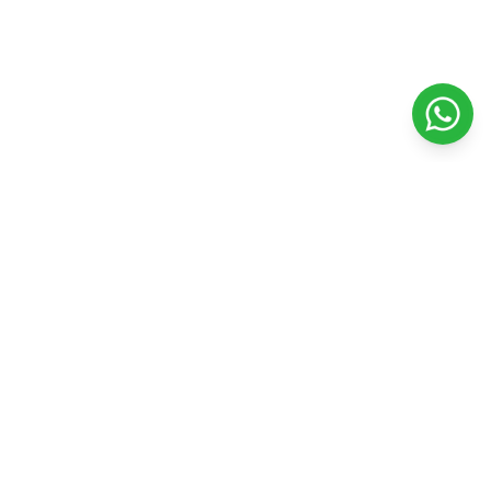
Veterinaria Petshopping
Todo para el bienestar y felicidad de tu mascota. Productos
de calidad y servicios profesionales.
Seguinos en nuestras redes
Facebook
Instagram